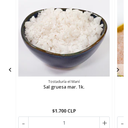
Tostaduría el Maní
Sal gruesa mar. 1k.
S
$1.700 CLP
-
+
-