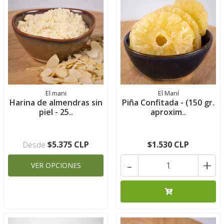
El mani
El Maní
Harina de almendras sin
Piña Confitada - (150 gr.
piel - 25..
aproxim..
$5.375 CLP
$1.530 CLP
Desde
-
+
VER OPCIONES