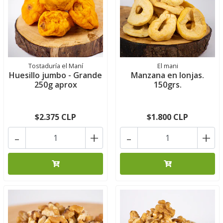
Tostaduría el Maní
El mani
Huesillo jumbo - Grande
Manzana en lonjas.
250g aprox
150grs.
$2.375 CLP
$1.800 CLP
-
+
-
+