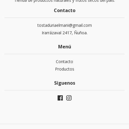
Tienda de productos naturales y frutos secos del país.
Contacto
tostaduriaelmani@gmail.com
Irarrázaval 2417, Ñuñoa.
Menú
Contacto
Productos
Síguenos