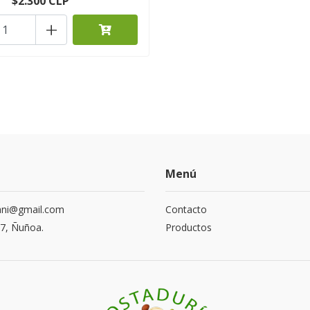
$2.300 CLP
+
Menú
ani@gmail.com
Contacto
17, Ñuñoa.
Productos