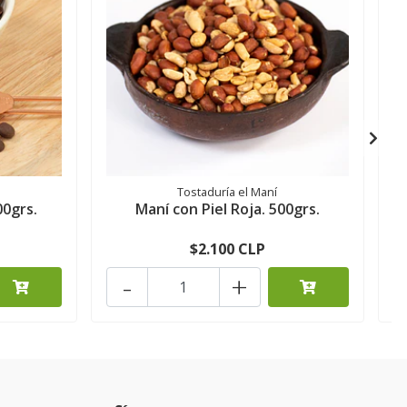
Tostaduría el Maní
00grs.
Maní con Piel Roja. 500grs.
$2.100 CLP
-
+