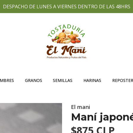
DESPACHO DE LUNES A VIERNES DENTRO DE LAS 48HRS
UMBRES
GRANOS
SEMILLAS
HARINAS
REPOSTER
El mani
Maní japoné
$875 CLP