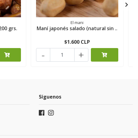
El mani
00 grs.
Maní japonés salado (natural sin ..
$1.600 CLP
-
+
Síguenos