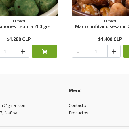
El mani
El mani
aponés cebolla 200 grs.
Maní confitado sésamo 2
$1.280 CLP
$1.400 CLP
+
-
+
Menú
ani@gmail.com
Contacto
17, Ñuñoa.
Productos