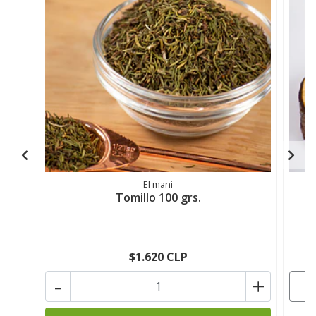
El mani
Tomillo 100 grs.
C
$1.620 CLP
-
+