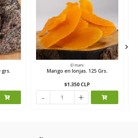
El mani
 grs.
Mango en lonjas. 125 Grs.
$1.350 CLP
-
+